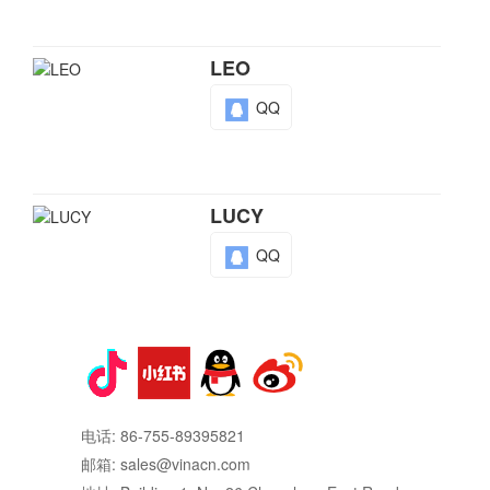
LEO
QQ
LUCY
QQ
KIKI
QQ
电话: 86-755-89395821
邮箱:
sales@vinacn.com