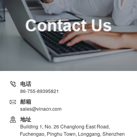
电话
86-755-89395821
邮箱
sales@vinacn.com
地址
Building 1, No. 26 Changlong East Road,
Fuchengao, Pinghu Town, Longgang, Shenzhen